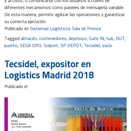
y activos, o comunicarse con los usuarios a través de
diferentes mecanismos como paneles de mensajería variable.
De esta manera, permite agilizar las operaciones y garantizar
su correcta ejecución.
Publicado en
Sistemas Logísticos Sala de Prensa
Tagged
almacén
,
contenedores
,
depósiyo
,
Gate IN
,
hub
,
OUT
,
puerto
,
SEGA DPO
,
Solport
,
SP DEPOT
,
Tecsidel
,
vacío
Tecsidel, expositor en
Logistics Madrid 2018
Publicado el