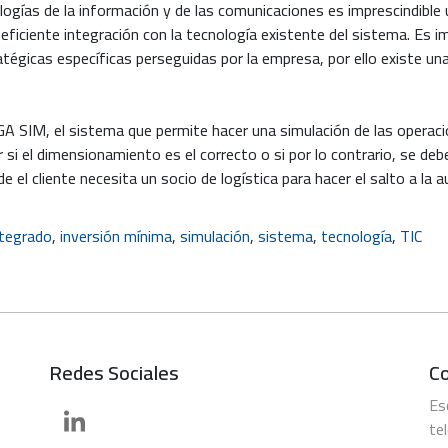
ogías de la información y de las comunicaciones es imprescindible
 eficiente integración con la tecnología existente del sistema. Es
atégicas específicas perseguidas por la empresa, por ello existe un
 SEGA SIM, el sistema que permite hacer una simulación de las ope
 si el dimensionamiento es el correcto o si por lo contrario, se de
 el cliente necesita un socio de logística para hacer el salto a la 
ntegrado
,
inversión mínima
,
simulación
,
sistema
,
tecnología
,
TIC
Redes Sociales
C
Es
te