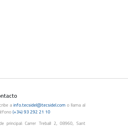
ontacto
cribe a
info.tecsidel@tecsidel.com
o llama al
léfono
(+34) 93 292 21 10
de principal: Carrer Treball 2, 08960, Sant