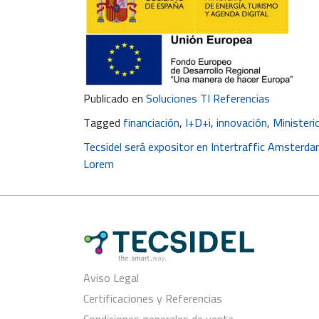
Publicado en
Soluciones TI Referencias
Tagged
financiación
,
I+D+i
,
innovación
,
Ministeri
Navegación
Tecsidel será expositor en Intertraffic Amsterd
Lorem
de
entradas
Aviso Legal
Certificaciones y Referencias
Condiciones generales de venta