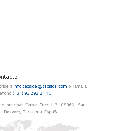
ontacto
cribe a
info.tecsidel@tecsidel.com
o llama al
léfono
(+34) 93 292 21 10
de principal: Carrer Treball 2, 08960, Sant
st Desvern, Barcelona, España