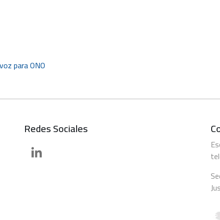
y voz para ONO
Redes Sociales
C
Es
te
Se
Ju