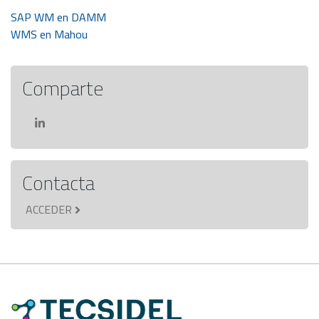
Navegación
SAP WM en DAMM
WMS en Mahou
de
entradas
Comparte
Contacta
ACCEDER