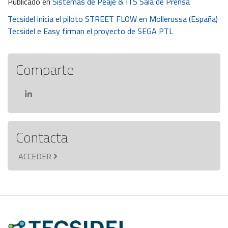
Publicado en
Sistemas de Peaje & ITS Sala de Prensa
Navegación
Tecsidel inicia el piloto STREET FLOW en Mollerussa (España)
Tecsidel e Easy firman el proyecto de SEGA PTL
de
entradas
Comparte
Contacta
ACCEDER