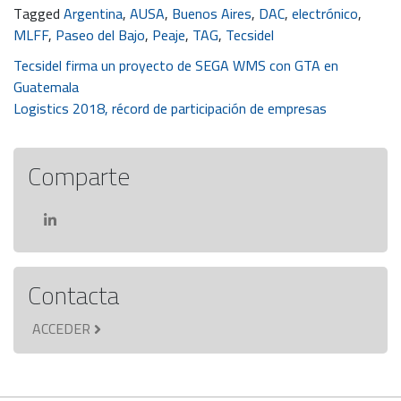
Tagged
Argentina
,
AUSA
,
Buenos Aires
,
DAC
,
electrónico
,
MLFF
,
Paseo del Bajo
,
Peaje
,
TAG
,
Tecsidel
Navegación
Tecsidel firma un proyecto de SEGA WMS con GTA en
Guatemala
de
Logistics 2018, récord de participación de empresas
entradas
Comparte
Contacta
ACCEDER