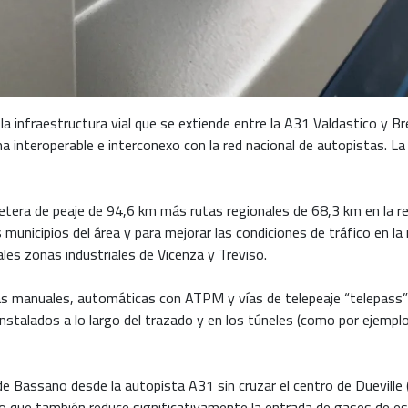
e la infraestructura vial que se extiende entre la A31 Valdastico y
ema interoperable e interconexo con la red nacional de autopistas. L
ra de peaje de 94,6 km más rutas regionales de 68,3 km en la regi
municipios del área y para mejorar las condiciones de tráfico en la r
ales zonas industriales de Vicenza y Treviso.
as manuales, automáticas con ATPM y vías de telepeaje “telepass” y
instalados a lo largo del trazado y en los túneles (como por ejemp
 Bassano desde la autopista A31 sin cruzar el centro de Dueville (V
 lo que también reduce significativamente la entrada de gases de e