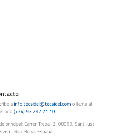
ontacto
cribe a
info.tecsidel@tecsidel.com
o llama al
léfono
(+34) 93 292 21 10
de principal: Carrer Treball 2, 08960, Sant Just
svern, Barcelona, España