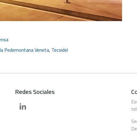
ensa
da Pedemontana Veneta
,
Tecsidel
Redes Sociales
C
Es
te
Se
De