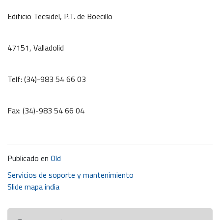
Edificio Tecsidel, P.T. de Boecillo
47151, Valladolid
Telf: (34)-983 54 66 03
Fax: (34)-983 54 66 04
Publicado en
Old
Navegación
Servicios de soporte y mantenimiento
Slide mapa india
de
entradas