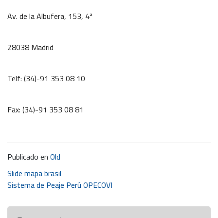
Av. de la Albufera, 153, 4ª
28038 Madrid
Telf: (34)-91 353 08 10
Fax: (34)-91 353 08 81
Publicado en
Old
Navegación
Slide mapa brasil
Sistema de Peaje Perú OPECOVI
de
entradas