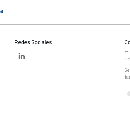
il
Redes Sociales
C
Es
te
Se
Ju