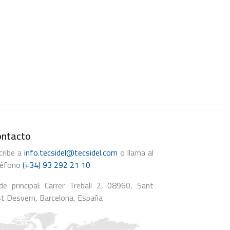
ontacto
cribe a
info.tecsidel@tecsidel.com
o llama al
léfono
(+34) 93 292 21 10
de principal: Carrer Treball 2, 08960, Sant
st Desvern, Barcelona, España