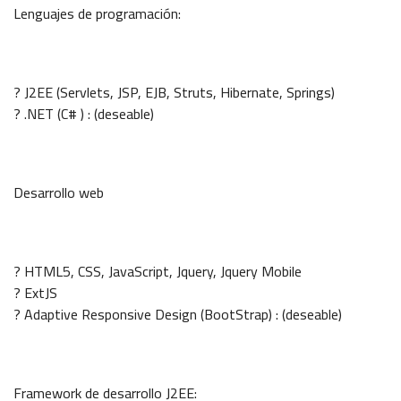
Lenguajes de programación:
? J2EE (Servlets, JSP, EJB, Struts, Hibernate, Springs)
? .NET (C# ) : (deseable)
Desarrollo web
? HTML5, CSS, JavaScript, Jquery, Jquery Mobile
? ExtJS
? Adaptive Responsive Design (BootStrap) : (deseable)
Framework de desarrollo J2EE: