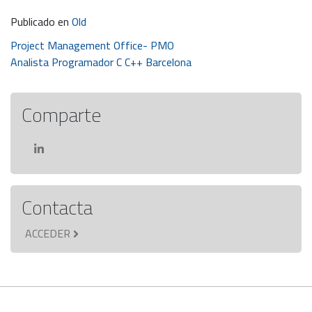
Publicado en
Old
Navegación
Project Management Office- PMO
Analista Programador C C++ Barcelona
de
entradas
Comparte
Contacta
ACCEDER