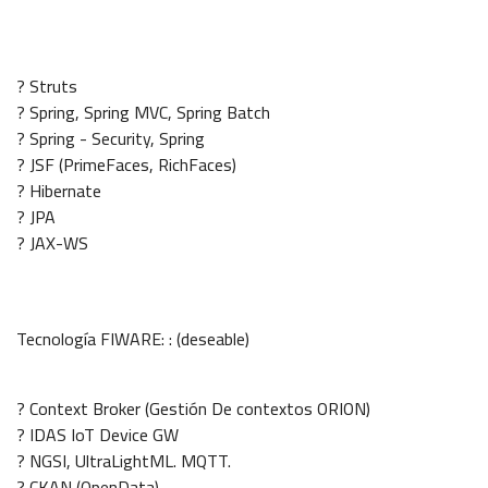
? Struts
? Spring, Spring MVC, Spring Batch
? Spring - Security, Spring
? JSF (PrimeFaces, RichFaces)
? Hibernate
? JPA
? JAX-WS
Tecnología FIWARE: : (deseable)
? Context Broker (Gestión De contextos ORION)
? IDAS IoT Device GW
? NGSI, UltraLightML. MQTT.
? CKAN (OpenData)